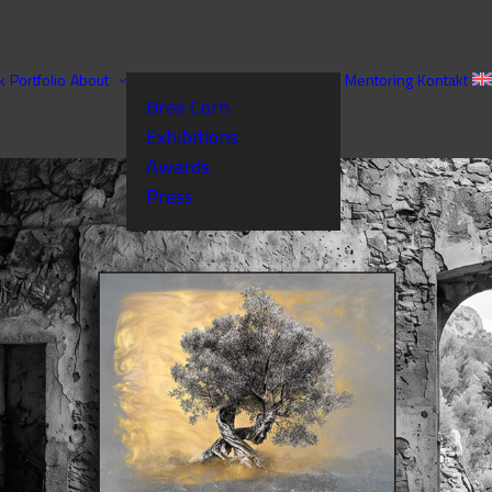
k
Portfolio
About
Mentoring
Kontakt
Bree Corn
Exhibitions
Awards
Press