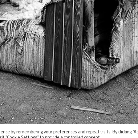
ence by remembering your preferences and repeat visits. By clicking “A
sit "Cookie Settings" to provide a controlled consent.